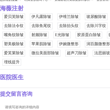
海薇注射
爱贝芙除皱
伊凡露除皱
伊维兰除皱
玻尿酸除皱
去除法令纹
去除鱼尾纹
去除抬头纹
去除川字纹
嘴角纹除皱
射频除皱
E光除皱
胶原蛋白除皱
塑美极除皱
苹果肌除皱
伊婉微整形
润百颜微整形
爱芙莱除皱
微拉美面部除皱
超声刀除皱
法思丽玻
埋线提升
医院医生
提交留言咨询
请填写咨询的详细内容