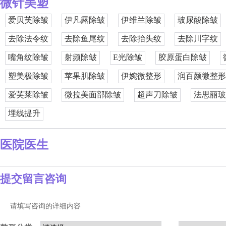
微针美塑
爱贝芙除皱
伊凡露除皱
伊维兰除皱
玻尿酸除皱
去除法令纹
去除鱼尾纹
去除抬头纹
去除川字纹
嘴角纹除皱
射频除皱
E光除皱
胶原蛋白除皱
塑美极除皱
苹果肌除皱
伊婉微整形
润百颜微整形
爱芙莱除皱
微拉美面部除皱
超声刀除皱
法思丽玻
埋线提升
医院医生
提交留言咨询
请填写咨询的详细内容