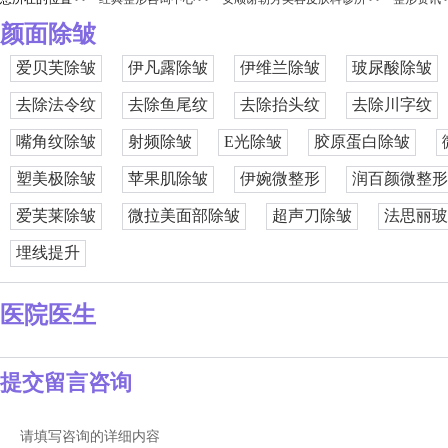
颜面除皱
爱贝芙除皱
伊凡露除皱
伊维兰除皱
玻尿酸除皱
去除法令纹
去除鱼尾纹
去除抬头纹
去除川字纹
嘴角纹除皱
射频除皱
E光除皱
胶原蛋白除皱
塑美极除皱
苹果肌除皱
伊婉微整形
润百颜微整形
爱芙莱除皱
微拉美面部除皱
超声刀除皱
法思丽玻
埋线提升
医院医生
提交留言咨询
请填写咨询的详细内容