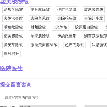
塑美极除皱
爱贝芙除皱
伊凡露除皱
伊维兰除皱
玻尿酸除皱
去除法令纹
去除鱼尾纹
去除抬头纹
去除川字纹
嘴角纹除皱
射频除皱
E光除皱
胶原蛋白除皱
塑美极除皱
苹果肌除皱
伊婉微整形
润百颜微整形
爱芙莱除皱
微拉美面部除皱
超声刀除皱
法思丽玻
埋线提升
医院医生
提交留言咨询
请填写咨询的详细内容