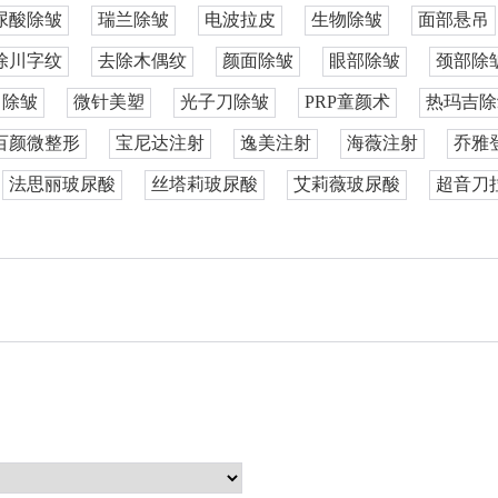
尿酸除皱
瑞兰除皱
电波拉皮
生物除皱
面部悬吊
除川字纹
去除木偶纹
颜面除皱
眼部除皱
颈部除
白除皱
微针美塑
光子刀除皱
PRP童颜术
热玛吉除
百颜微整形
宝尼达注射
逸美注射
海薇注射
乔雅
法思丽玻尿酸
丝塔莉玻尿酸
艾莉薇玻尿酸
超音刀