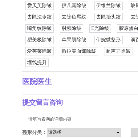
爱贝芙除皱
伊凡露除皱
伊维兰除皱
玻
去除法令纹
去除鱼尾纹
去除抬头纹
去
嘴角纹除皱
射频除皱
E光除皱
胶原蛋
塑美极除皱
苹果肌除皱
伊婉微整形
润
爱芙莱除皱
微拉美面部除皱
超声刀除皱
埋线提升
医院医生
提交留言咨询
请填写咨询的详细内容
整形分类：