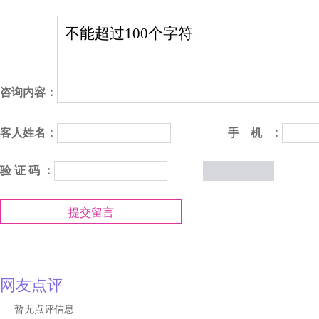
咨询内容：
客人姓名：
手 机 ：
验 证 码 ：
提交留言
网友点评
暂无点评信息