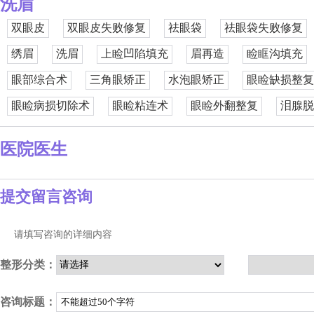
洗眉
双眼皮
双眼皮失败修复
祛眼袋
祛眼袋失败修复
绣眉
洗眉
上睑凹陷填充
眉再造
睑眶沟填充
眼部综合术
三角眼矫正
水泡眼矫正
眼睑缺损整复
眼睑病损切除术
眼睑粘连术
眼睑外翻整复
泪腺脱
医院医生
提交留言咨询
请填写咨询的详细内容
整形分类：
咨询标题：