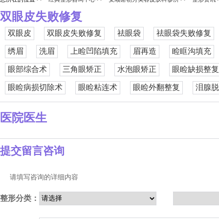
双眼皮失败修复
双眼皮
双眼皮失败修复
祛眼袋
祛眼袋失败修复
绣眉
洗眉
上睑凹陷填充
眉再造
睑眶沟填充
眼部综合术
三角眼矫正
水泡眼矫正
眼睑缺损整复
眼睑病损切除术
眼睑粘连术
眼睑外翻整复
泪腺脱
医院医生
提交留言咨询
请填写咨询的详细内容
整形分类：