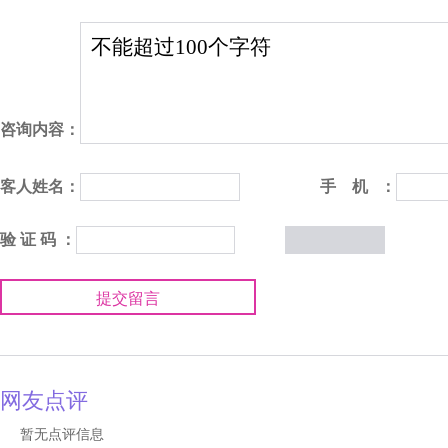
咨询内容：
客人姓名：
手 机 ：
验 证 码 ：
提交留言
网友点评
暂无点评信息