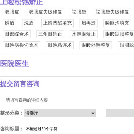
上睑松弛矫正
双眼皮
双眼皮失败修复
祛眼袋
祛眼袋失败修复
绣眉
洗眉
上睑凹陷填充
眉再造
睑眶沟填充
眼部综合术
三角眼矫正
水泡眼矫正
眼睑缺损整复
眼睑病损切除术
眼睑粘连术
眼睑外翻整复
泪腺脱
医院医生
提交留言咨询
请填写咨询的详细内容
整形分类：
咨询标题：