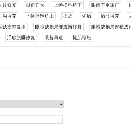
失败修复
眼角开大
上睑松弛矫正
眼睑下垂矫正
眶沟填充
下睑外翻矫正
提眉
切眉
眉弓填充
睑缺损整复术
眼睑缺损局部皮瓣修复
眼睑缺损局部植皮
泪腺脱垂修复
眼苔再造
提肌缩短