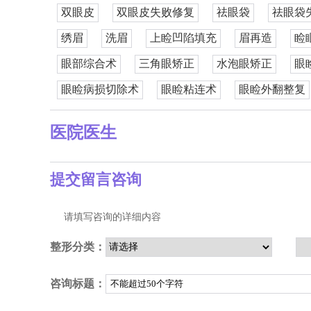
双眼皮
双眼皮失败修复
祛眼袋
祛眼袋
绣眉
洗眉
上睑凹陷填充
眉再造
睑
眼部综合术
三角眼矫正
水泡眼矫正
眼
眼睑病损切除术
眼睑粘连术
眼睑外翻整复
医院医生
提交留言咨询
请填写咨询的详细内容
整形分类：
咨询标题：