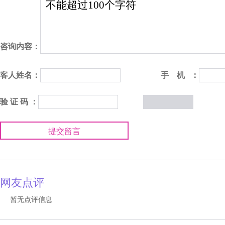
咨询内容：
客人姓名：
手 机 ：
验 证 码 ：
提交留言
网友点评
暂无点评信息