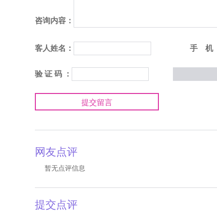
咨询内容：
客人姓名：
手 机
验 证 码 ：
提交留言
网友点评
暂无点评信息
提交点评