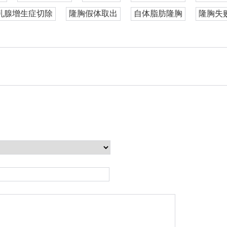
乳腺增生症切除
隆胸假体取出
自体脂肪隆胸
隆胸失