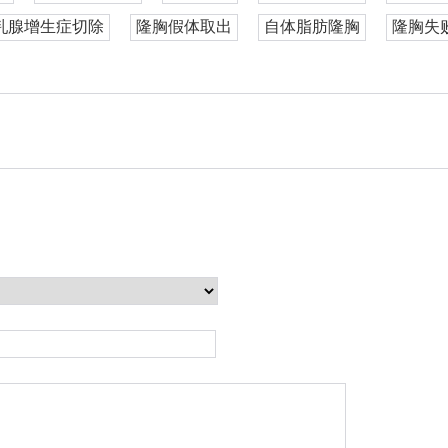
乳腺增生症切除
隆胸假体取出
自体脂肪隆胸
隆胸失