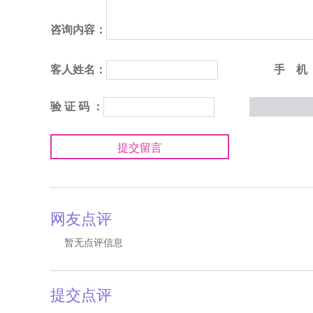
咨询内容：
客人姓名：
手 机
验 证 码 ：
提交留言
网友点评
暂无点评信息
提交点评