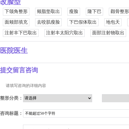
改脸型
下颌角整形
颊脂垫取出
瘦脸
隆下巴
颧骨整形
面颊部填充
去咬肌瘦脸
下巴假体取出
地包天
注射丰下巴取出
注射丰太阳穴取出
面部注射物取出
医院医生
提交留言咨询
请填写咨询的详细内容
整形分类：
咨询标题：