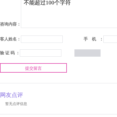
咨询内容：
客人姓名：
手 机 ：
验 证 码 ：
提交留言
网友点评
暂无点评信息