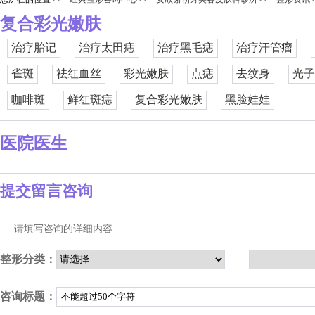
复合彩光嫩肤
治疗胎记
治疗太田痣
治疗黑毛痣
治疗汗管瘤
雀斑
祛红血丝
彩光嫩肤
点痣
去纹身
光子
咖啡斑
鲜红斑痣
复合彩光嫩肤
黑脸娃娃
医院医生
提交留言咨询
请填写咨询的详细内容
整形分类：
咨询标题：