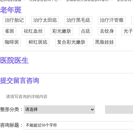
老年斑
治疗胎记
治疗太田痣
治疗黑毛痣
治疗汗管瘤
雀斑
祛红血丝
彩光嫩肤
点痣
去纹身
光子
咖啡斑
鲜红斑痣
复合彩光嫩肤
黑脸娃娃
医院医生
提交留言咨询
请填写咨询的详细内容
整形分类：
咨询标题：