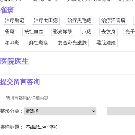
雀斑
治疗胎记
治疗太田痣
治疗黑毛痣
治疗汗管瘤
雀斑
祛红血丝
彩光嫩肤
点痣
去纹身
光子
咖啡斑
鲜红斑痣
复合彩光嫩肤
黑脸娃娃
医院医生
提交留言咨询
请填写咨询的详细内容
整形分类：
咨询标题：