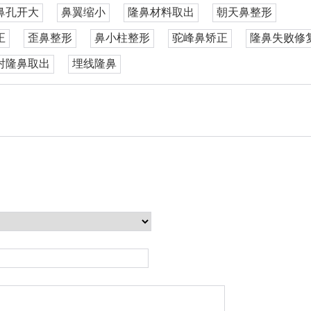
鼻孔开大
鼻翼缩小
隆鼻材料取出
朝天鼻整形
正
歪鼻整形
鼻小柱整形
驼峰鼻矫正
隆鼻失败修
射隆鼻取出
埋线隆鼻