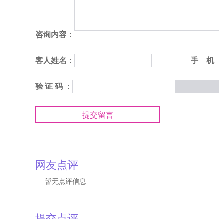
咨询内容：
客人姓名：
手 机
验 证 码 ：
提交留言
网友点评
暂无点评信息
提交点评