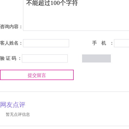
咨询内容：
客人姓名：
手 机 ：
验 证 码 ：
提交留言
网友点评
暂无点评信息