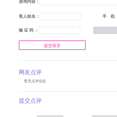
咨询内容：
客人姓名：
手 机
验 证 码 ：
提交留言
网友点评
暂无点评信息
提交点评