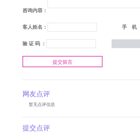
咨询内容：
客人姓名：
手 机
验 证 码 ：
提交留言
网友点评
暂无点评信息
提交点评